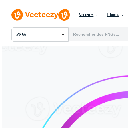
Vecteurs
Photos
PNGs
Toutes Images
Photos
PNGs
PSDs
SVGs
Modèles
Vecteurs
Vidéos
Motion graphics
Images Éditoriales
Événements Éditoriaux