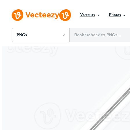
Vecteurs
Photos
PNGs
Toutes Images
Photos
PNGs
PSDs
SVGs
Modèles
Vecteurs
Vidéos
Motion graphics
Images Éditoriales
Événements Éditoriaux