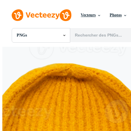
Vecteurs
Photos
PNGs
Toutes Images
Photos
PNGs
PSDs
SVGs
Modèles
Vecteurs
Vidéos
Motion graphics
Images Éditoriales
Événements Éditoriaux