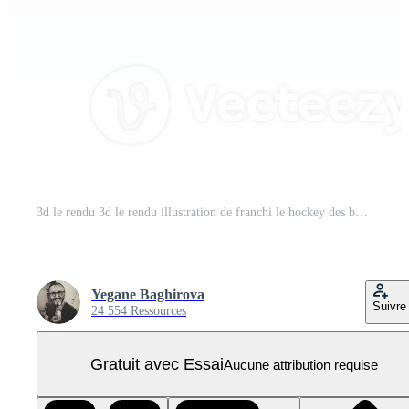
3d le rendu 3d le rendu illustration de franchi le hockey des bâtons et palet. hiver des sports équipe championnat concept. 3d traverser le hockey des bâtons et palet icône. PNG Pro
Yegane Baghirova
Suivre
24 554 Ressources
Gratuit avec Essai
Aucune attribution requise