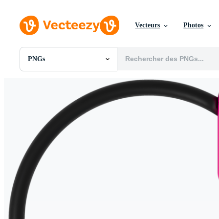
Vecteurs
Photos
PNGs
Toutes Images
Photos
PNGs
PSDs
SVGs
Modèles
Vecteurs
Vidéos
Motion graphics
Images Éditoriales
Événements Éditoriaux