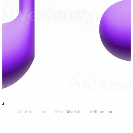
est
social médias la musique icône. 3d dessin animé illustration. discours bulle PNG Pro