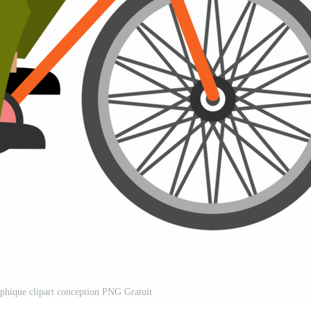
aphique clipart conception PNG Gratuit