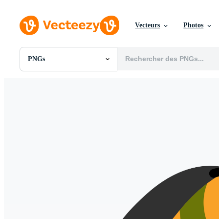
Vecteurs
Photos
PNGs
Toutes Images
Photos
PNGs
PSDs
SVGs
Modèles
Vecteurs
Vidéos
Motion graphics
Images Éditoriales
Événements Éditoriaux