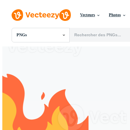
Vecteurs
Photos
PNGs
Toutes Images
Photos
PNGs
PSDs
SVGs
Modèles
Vecteurs
Vidéos
Motion graphics
Images Éditoriales
Événements Éditoriaux