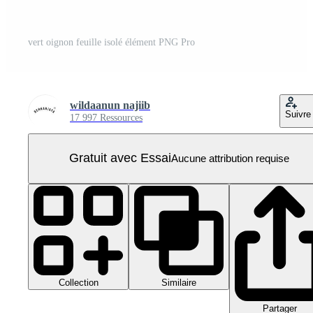
vert oignon feuille isolé élément PNG Pro
wildaanun najiib
Suivre
17 997 Ressources
Gratuit avec Essai
Aucune attribution requise
Collection
Similaire
Partager