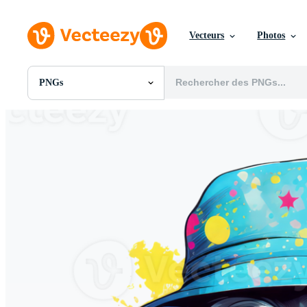
Vecteurs
Photos
PNGs
Toutes Images
Photos
PNGs
PSDs
SVGs
Modèles
Vecteurs
Vidéos
Motion graphics
Images Éditoriales
Événements Éditoriaux