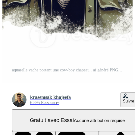
aquarelle vache portant une cow-boy chapeau . ai généré PNG Pro
krasemsak khajeefa
Suivre
6 895 Ressources
Gratuit avec Essai
Aucune attribution requise