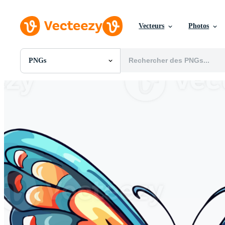
Vecteurs
Photos
PNGs
Toutes Images
Photos
PNGs
PSDs
SVGs
Modèles
Vecteurs
Vidéos
Motion graphics
Images Éditoriales
Événements Éditoriaux