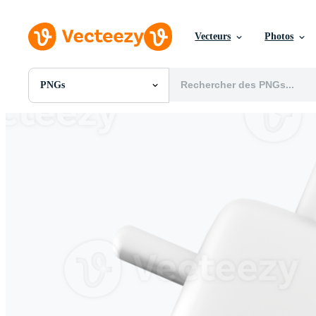
Vecteurs
Photos
PNGs
Toutes Images
Photos
PNGs
PSDs
SVGs
Modèles
Vecteurs
Vidéos
Motion graphics
Images Éditoriales
Événements Éditoriaux