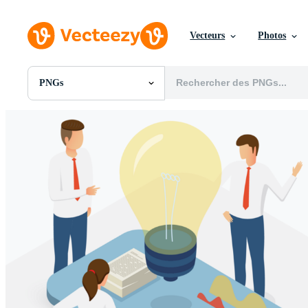
Vecteurs
Photos
PNGs
Toutes Images
Photos
PNGs
PSDs
SVGs
Modèles
Vecteurs
Vidéos
Motion graphics
Images Éditoriales
Événements Éditoriaux