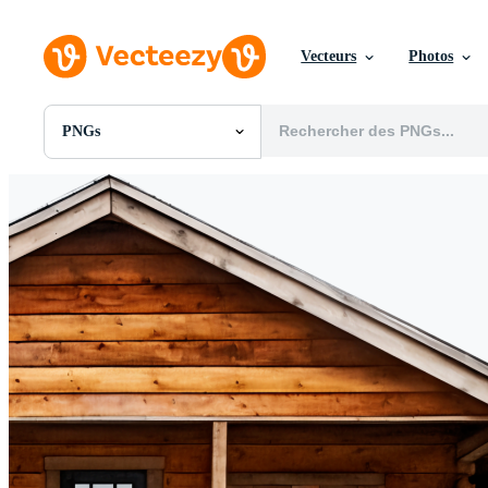
Vecteurs
Photos
PNGs
Toutes Images
Photos
PNGs
PSDs
SVGs
Modèles
Vecteurs
Vidéos
Motion graphics
Images Éditoriales
Événements Éditoriaux