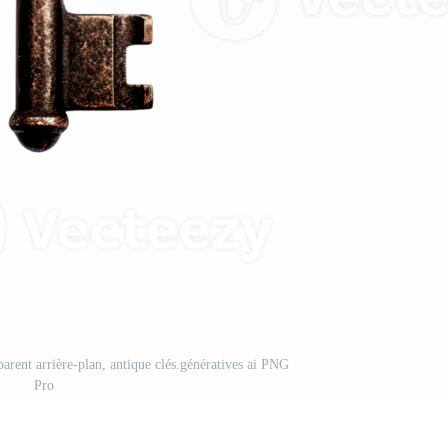
parent arrière-plan, antique clés.génératives ai PNG
Pro