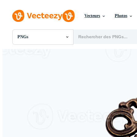
Vecteurs
Photos
PNGs
Toutes Images
Photos
PNGs
PSDs
SVGs
Modèles
Vecteurs
Vidéos
Motion graphics
Images Éditoriales
Événements Éditoriaux