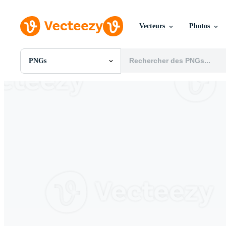
Vecteurs
Photos
PNGs
Toutes Images
Photos
PNGs
PSDs
SVGs
Modèles
Vecteurs
Vidéos
Motion graphics
Images Éditoriales
Événements Éditoriaux