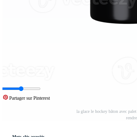
Partager sur Pinterest
la glace le hockey bâton avec palet 
rendre
Mots-clés associés