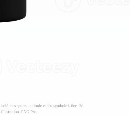
isolé. des sports, aptitude et Jeu symbole icône. 3d
 illustration. PNG Pro