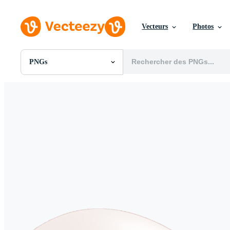
Vecteurs
Photos
PNGs
Toutes Images
Photos
PNGs
PSDs
SVGs
Modèles
Vecteurs
Vidéos
Motion graphics
Images Éditoriales
Événements Éditoriaux