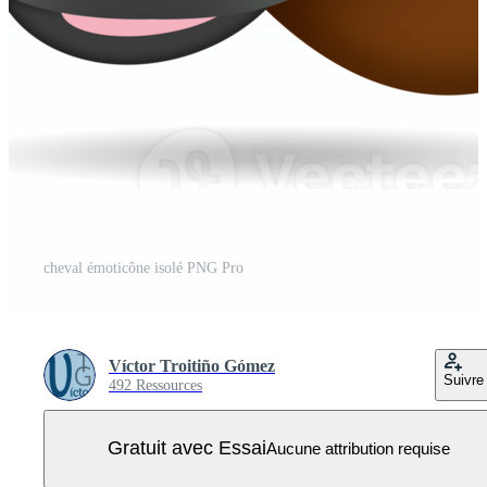
cheval émoticône isolé PNG Pro
Víctor Troitiño Gómez
Suivre
492 Ressources
Gratuit avec Essai
Aucune attribution requise