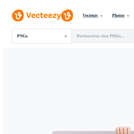
Vecteurs
Photos
PNGs
Toutes Images
Photos
PNGs
PSDs
SVGs
Modèles
Vecteurs
Vidéos
Motion graphics
Images Éditoriales
Événements Éditoriaux