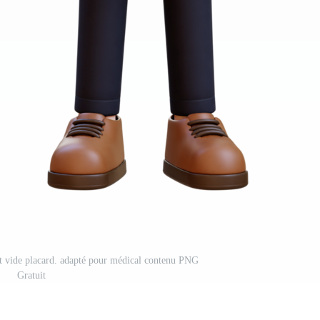
t vide placard. adapté pour médical contenu PNG
Gratuit