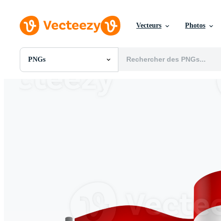
Vecteurs
Photos
PNGs
Toutes Images
Photos
PNGs
PSDs
SVGs
Modèles
Vecteurs
Vidéos
Motion graphics
Images Éditoriales
Événements Éditoriaux