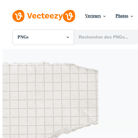
Vecteurs
Photos
PNGs
Toutes Images
Photos
PNGs
PSDs
SVGs
Modèles
Vecteurs
Vidéos
Motion graphics
Images Éditoriales
Événements Éditoriaux