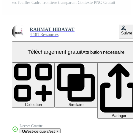
sec feuilles Cadre frontière transparent Contexte PNG Gratuit
RAHMAT HIDAYAT
Suivre
4 181 Ressources
Téléchargement gratuit
Attribution nécessaire
Collection
Similaire
Partager
Licence Gratuite
Qu'est-ce que c'est ?