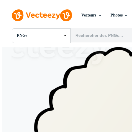
Vecteurs
Photos
PNGs
Toutes Images
Photos
PNGs
PSDs
SVGs
Modèles
Vecteurs
Vidéos
Motion graphics
Images Éditoriales
Événements Éditoriaux