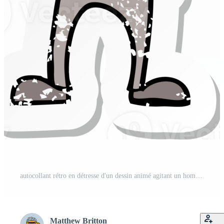
autocollant rétro en détresse d'un dessin animé agitant un homme stressé PNG Pro
Matthew Britton