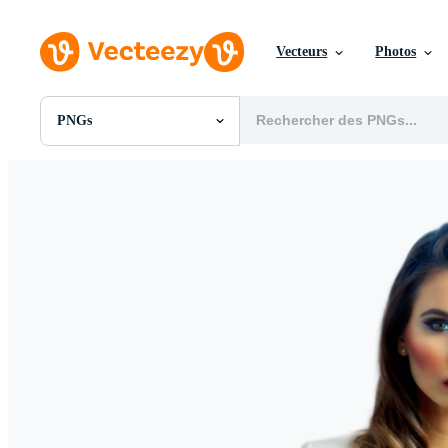
Vecteurs
Photos
PNGs
Toutes Images
Photos
PNGs
PSDs
SVGs
Modèles
Vecteurs
Vidéos
Motion graphics
Images Éditoriales
Événements Éditoriaux