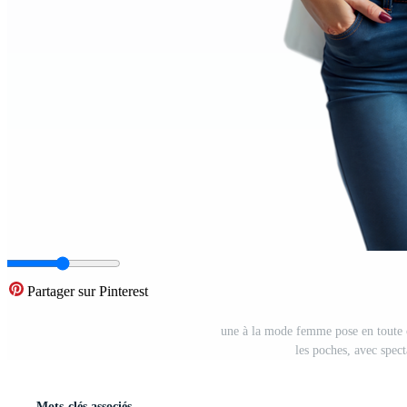
Partager sur Pinterest
une à la mode femme pose en toute c
les poches, avec spec
Mots-clés associés