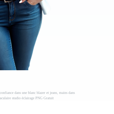
onfiance dans une blanc blazer et jeans, mains dans
taculaire studio éclairage PNG Gratuit