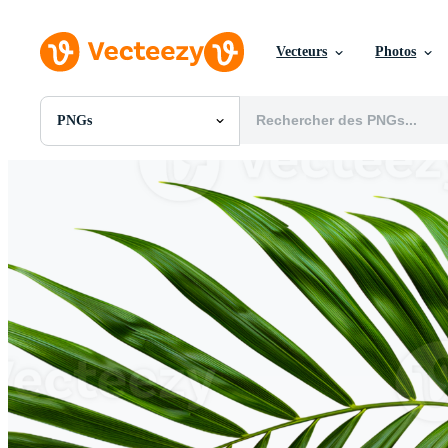
Vecteurs
Photos
PNGs
Toutes Images
Photos
PNGs
PSDs
SVGs
Modèles
Vecteurs
Vidéos
Motion graphics
Images Éditoriales
Événements Éditoriaux