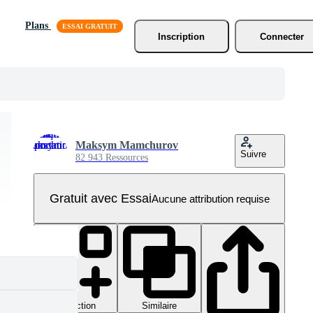
Plans
Inscription
Connecter
Maksym Mamchurov
Suivre
82 943 Ressources
Gratuit avec Essai
Aucune attribution requise
Collection
Similaire