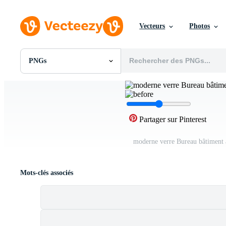
Vecteurs
Photos
PNGs
Toutes Images
Photos
PNGs
PSDs
SVGs
Partager sur Pinterest
Modèles
Vecteurs
moderne verre Bureau bâtiment 
Vidéos
Motion graphics
Images Éditoriales
Mots-clés associés
Événements Éditoriaux