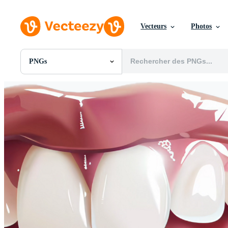
Vecteurs
Photos
PNGs
Toutes Images
Photos
PNGs
PSDs
SVGs
Modèles
Vecteurs
Vidéos
Motion graphics
Images Éditoriales
Événements Éditoriaux