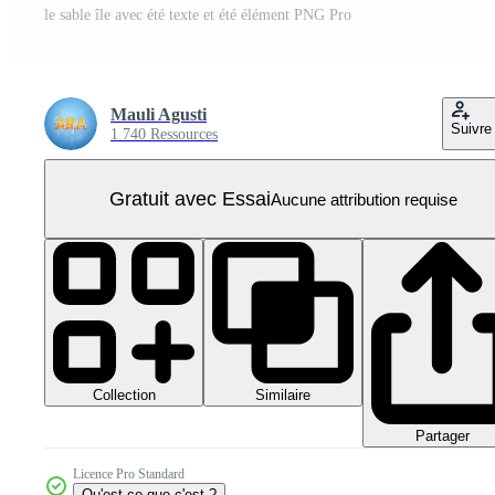
le sable île avec été texte et été élément PNG Pro
Mauli Agusti
Suivre
1 740 Ressources
Gratuit avec Essai
Aucune attribution requise
Collection
Similaire
Partager
Licence Pro Standard
Qu'est-ce que c'est ?