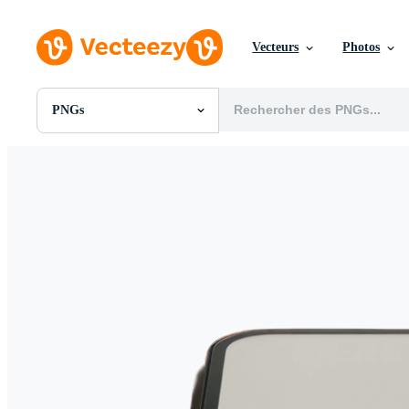
Vecteurs
Photos
PNGs
Toutes Images
Photos
PNGs
PSDs
SVGs
Modèles
Vecteurs
Vidéos
Motion graphics
Images Éditoriales
Événements Éditoriaux