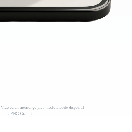
 Vide écran mensonge plat - isolé mobile dispositif
uette PNG Gratuit