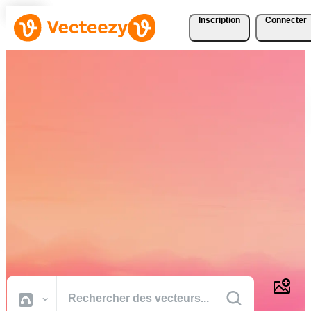
Inscription
Connecter
Téléchargez Gratuitement
des Vecteurs, des Photos,
des Vidéos et Bien Plus
Encore
Des ressources créatives de qualité professionnelle pour réaliser vos
projets plus rapidement.