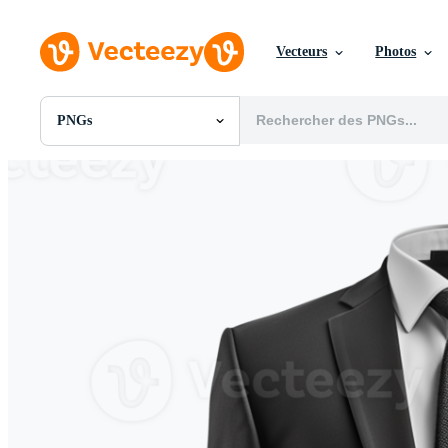
Vecteurs
Photos
PNGs
Toutes Images
Photos
PNGs
PSDs
SVGs
Modèles
Vecteurs
Vidéos
Motion graphics
Images Éditoriales
Événements Éditoriaux