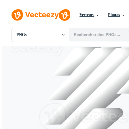
Vecteurs
Photos
PNGs
Toutes Images
Photos
PNGs
PSDs
SVGs
Modèles
Vecteurs
Vidéos
Motion graphics
Images Éditoriales
Événements Éditoriaux