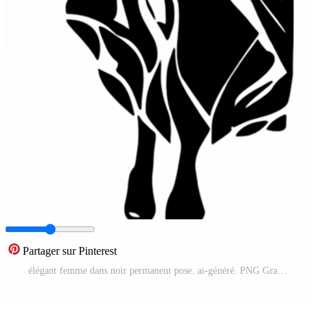
Partager sur Pinterest
élégant femme dans noir permanent pose. ai-généré. PNG Gratuit