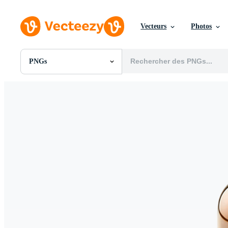
Vecteurs
Photos
PNGs
Toutes Images
Photos
PNGs
PSDs
SVGs
Modèles
Vecteurs
Vidéos
Motion graphics
Images Éditoriales
Événements Éditoriaux