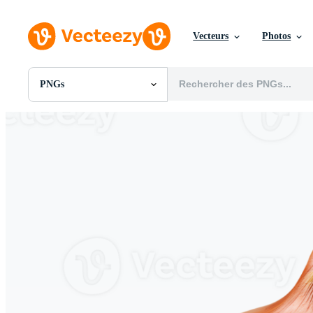
Vecteurs
Photos
PNGs
Toutes Images
Photos
PNGs
PSDs
SVGs
Modèles
Vecteurs
Vidéos
Motion graphics
Images Éditoriales
Événements Éditoriaux