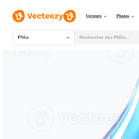
Vecteurs
Photos
PNGs
Toutes Images
Photos
PNGs
PSDs
SVGs
Modèles
Vecteurs
Vidéos
Motion graphics
Images Éditoriales
Événements Éditoriaux