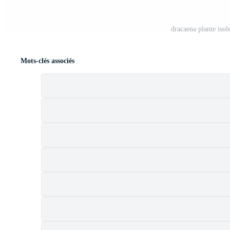
dracaena plante iso
Mots-clés associés