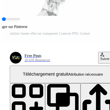
tager sur Pinterest
réaliste fumée effet sur transparent Contexte PNG Gratuit
Free Pngs
Suivre
20 659 Ressources
Téléchargement gratuit
Attribution nécessaire