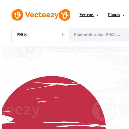
Vecteurs
Photos
PNGs
Toutes Images
Photos
PNGs
PSDs
SVGs
Modèles
Vecteurs
Vidéos
Motion graphics
Images Éditoriales
Événements Éditoriaux