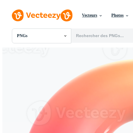
Vecteurs
Photos
PNGs
Toutes Images
Photos
PNGs
PSDs
SVGs
Modèles
Vecteurs
Vidéos
Motion graphics
Images Éditoriales
Événements Éditoriaux