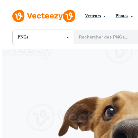
Vecteurs
Photos
PNGs
Toutes Images
Photos
PNGs
PSDs
SVGs
Modèles
Vecteurs
Vidéos
Motion graphics
Images Éditoriales
Événements Éditoriaux