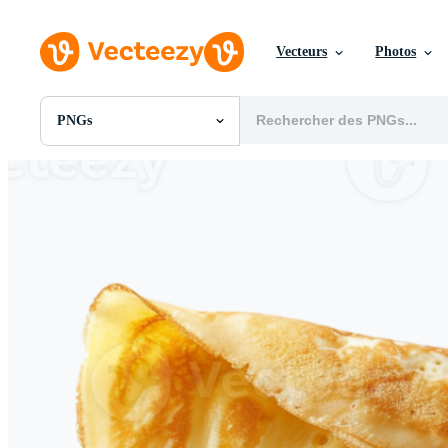
Vecteurs
Photos
PNGs
Toutes Images
Photos
PNGs
PSDs
SVGs
Modèles
Vecteurs
Vidéos
Motion graphics
Images Éditoriales
Événements Éditoriaux