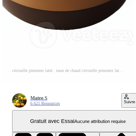
citrouille pimenter latté . tasse de chaud citrouille pimenter latté pendant l'automne tomber temps. citrouille pimenter latté avec noix de muscade, vanille et Expresso café dans tasse . sucré tomber boisson isolé PNG Pro
Mateo S
Suivre
6 621 Ressources
Gratuit avec Essai
Aucune attribution requise