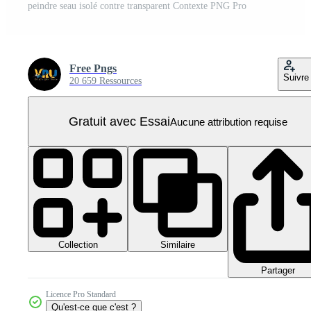
peindre seau isolé contre transparent Contexte PNG Pro
Free Pngs
Suivre
20 659 Ressources
Gratuit avec Essai
Aucune attribution requise
Collection
Similaire
Partager
Licence Pro Standard
Qu'est-ce que c'est ?