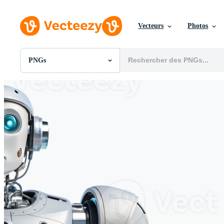
Vecteurs
Photos
PNGs
Toutes Images
Photos
PNGs
PSDs
SVGs
Modèles
Vecteurs
Vidéos
Motion graphics
Images Éditoriales
Événements Éditoriaux