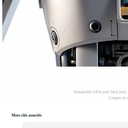
humanoïde robot avec bleu yeux v
Couper en 
Mots-clés associés