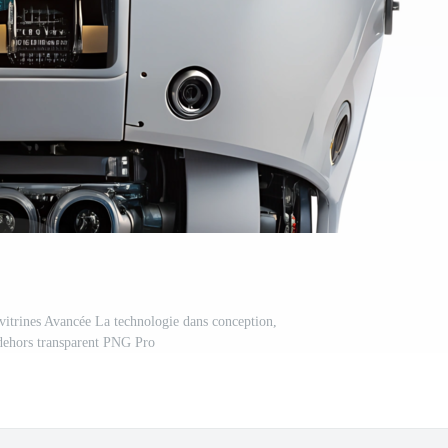
itrines Avancée La technologie dans conception,
dehors transparent PNG Pro