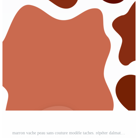
marron vache peau sans couture modèle taches. répéter dalmatien chien taches PNG Pro