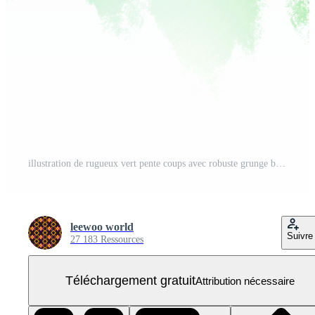
illustration de rugueux vert pente coups avec robuste grunge bords PNG Gratuit
leewoo world
Suivre
27 183 Ressources
Téléchargement gratuit
Attribution nécessaire