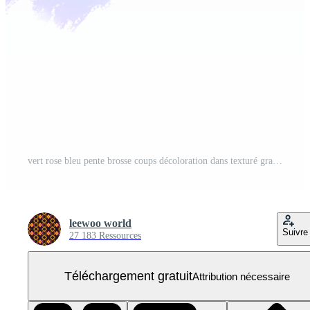
vert rose bleu pente brosse coups décoloration dans texturé graveleux main tiré grunge finitions PNG Gratuit
leewoo world
Suivre
27 183 Ressources
Téléchargement gratuit
Attribution nécessaire